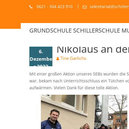
Blog
Skip
0621 - 504 423 910
sekretariat@schill
to
content
GRUNDSCHULE SCHILLERSCHULE 
Nikolaus an der
6.
Tine Garlichs
Dezembe
r 2023
Mit einer großen Aktion unseres SEBs wurden die 
war, bekam nach Unterrichtsschluss ein Tütchen vo
aufwärmen. Vielen Dank für diese tolle Aktion.