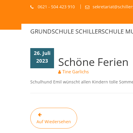
Blog
Skip
0621 - 504 423 910
sekretariat@schill
to
content
GRUNDSCHULE SCHILLERSCHULE 
26. Juli
Schöne Ferien
2023
Tine Garlichs
Schulhund Emil wünscht allen Kindern tolle Somme
Beitragsnavigation
Auf Wiedersehen