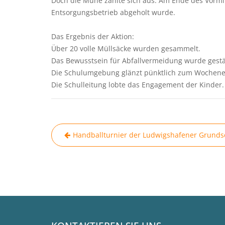
Doch die Mühe zahlte sich aus: Am Ende des Vormit
Entsorgungsbetrieb abgeholt wurde.
​Das Ergebnis der Aktion:
​Über 20 volle Müllsäcke wurden gesammelt.
​Das Bewusstsein für Abfallvermeidung wurde gestä
​Die Schulumgebung glänzt pünktlich zum Wochen
​Die Schulleitung lobte das Engagement der Kinder.
Beitragsnavigation
Handballturnier der Ludwigshafener Grunds