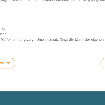
tags türmte sich auf dem Schulhof ein beachtlicher Berg an gesa
rkt.
ende.
 Die Aktion hat gezeigt: Umweltschutz fängt direkt vor der eigenen
chulen