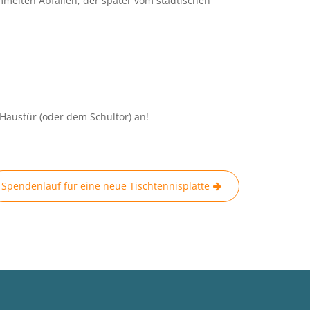
mmelten Abfällen, der später vom städtischen
 Haustür (oder dem Schultor) an!
Spendenlauf für eine neue Tischtennisplatte