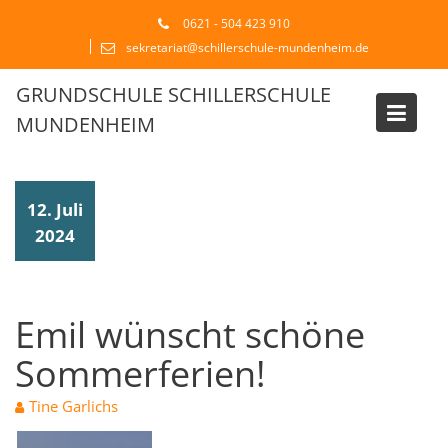
Skip
0621 - 504 423 910
to
sekretariat@schillerschule-mundenheim.de
content
GRUNDSCHULE SCHILLERSCHULE
MUNDENHEIM
Blog
12. Juli
2024
Emil wünscht schöne
Sommerferien!
Tine Garlichs