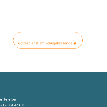
Gottesdienst am Schuljahresende
er Telefon
21 - 504 423 910