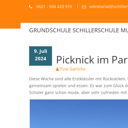
Blog
Skip
0621 - 504 423 910
sekretariat@schill
to
content
GRUNDSCHULE SCHILLERSCHULE 
9. Juli
Picknick im Pa
2024
Tine Garlichs
Diese Woche sind alle Erstklässler mit Rücksäcke
gemeinsam spielen und essen. Es war zum Glück der
Schüler ganz schon müde, aber sehr zufrieden mit