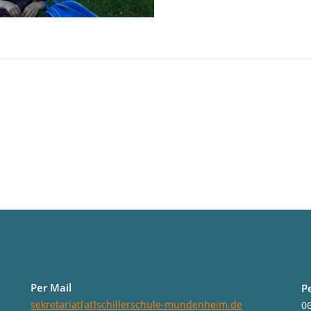
Per Mail
P
sekretariat[at]schillerschule-mundenheim.de
06