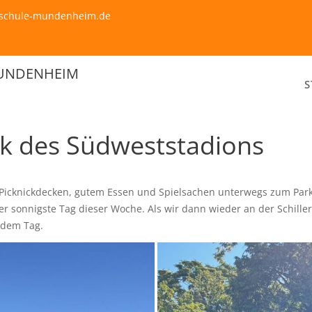
erschule-mundenheim.de
MUNDENHEIM
S
rk des Südweststadions
n, Picknickdecken, gutem Essen und Spielsachen unterwegs zum Par
 sonnigste Tag dieser Woche. Als wir dann wieder an der Schille
 dem Tag.