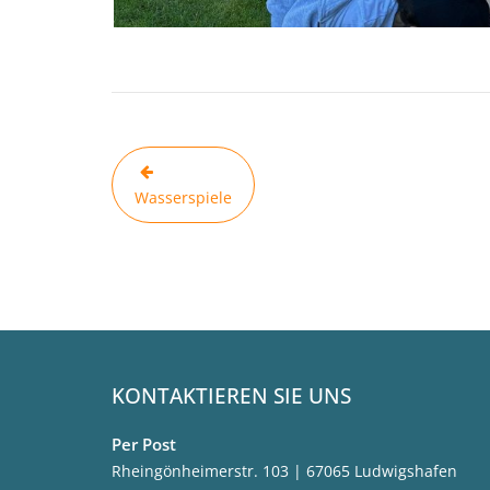
Beitragsnavigation
Wasserspiele
KONTAKTIEREN SIE UNS
Per Post
Rheingönheimerstr. 103 | 67065 Ludwigshafen