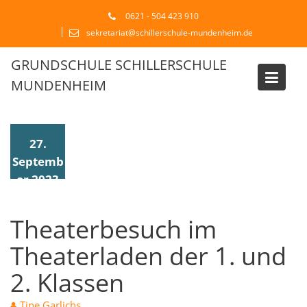
Skip
0621 - 504 423 910
to
sekretariat@schillerschule-mundenheim.de
content
GRUNDSCHULE SCHILLERSCHULE
MUNDENHEIM
Blog
27.
Septemb
er 2023
Theaterbesuch im
Theaterladen der 1. und
2. Klassen
Tine Garlichs