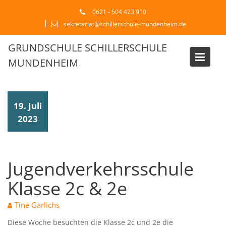
Skip
0621 - 504 423 910
to
sekretariat@schillerschule-mundenheim.de
content
GRUNDSCHULE SCHILLERSCHULE
MUNDENHEIM
Blog
19. Juli
2023
Jugendverkehrsschule
Klasse 2c & 2e
Tine Garlichs
Diese Woche besuchten die Klasse 2c und 2e die