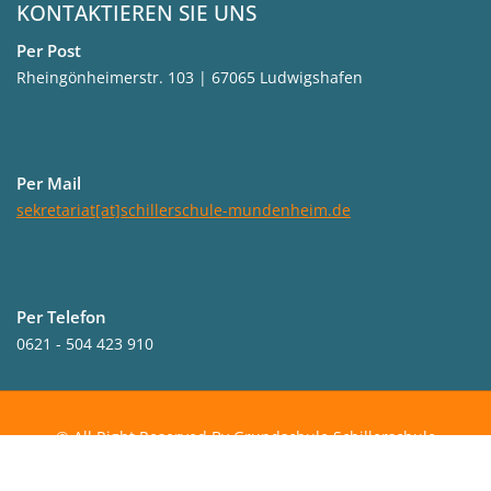
KONTAKTIEREN SIE UNS
Per Post
Rheingönheimerstr. 103 | 67065 Ludwigshafen
Per Mail
sekretariat[at]schillerschule-mundenheim.de
Per Telefon
0621 - 504 423 910
© All Right Reserved By Grundschule Schillerschule
Mundenheim
Impressum
Datenschutz