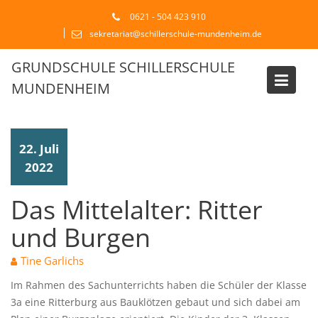
Skip
0621 - 504 423 910
to
sekretariat@schillerschule-mundenheim.de
content
GRUNDSCHULE SCHILLERSCHULE
MUNDENHEIM
Blog
22. Juli
2022
Das Mittelalter: Ritter
und Burgen
Tine Garlichs
Im Rahmen des Sachunterrichts haben die Schüler der Klasse
3a eine Ritterburg aus Bauklötzen gebaut und sich dabei am